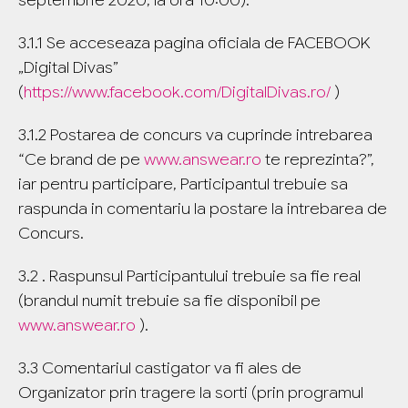
septembrie 2020, la ora 10:00):
3.1.1 Se acceseaza pagina oficiala de FACEBOOK
„Digital Divas”
(
https://www.facebook.com/DigitalDivas.ro/
)
3.1.2 Postarea de concurs va cuprinde intrebarea
“Ce brand de pe
www.answear.ro
te reprezinta?”,
iar pentru participare, Participantul trebuie sa
raspunda in comentariu la postare la intrebarea de
Concurs.
3.2 . Raspunsul Participantului trebuie sa fie real
(brandul numit trebuie sa fie disponibil pe
www.answear.ro
).
3.3 Comentariul castigator va fi ales de
Organizator prin tragere la sorti (prin programul